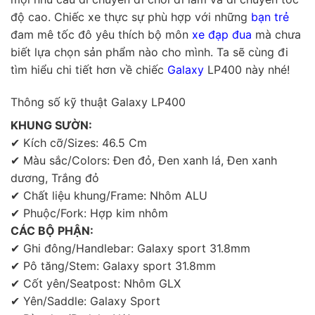
độ cao. Chiếc xe thực sự phù hợp với những
bạn trẻ
đam mê tốc đô yêu thích bộ môn
xe đạp đua
mà chưa
biết lựa chọn sản phẩm nào cho mình. Ta sẽ cùng đi
tìm hiểu chi tiết hơn về chiếc
Galaxy
LP400 này nhé!
Thông số kỹ thuật Galaxy LP400
KHUNG SƯỜN:
✔ Kích cỡ/Sizes: 46.5 Cm
✔ Màu sắc/Colors: Đen đỏ, Đen xanh lá, Đen xanh
dương, Trắng đỏ
✔ Chất liệu khung/Frame: Nhôm ALU
✔ Phuộc/Fork: Hợp kim nhôm
CÁC BỘ PHẬN:
✔ Ghi đông/Handlebar: Galaxy sport 31.8mm
✔ Pô tăng/Stem: Galaxy sport 31.8mm
✔ Cốt yên/Seatpost: Nhôm GLX
✔ Yên/Saddle: Galaxy Sport