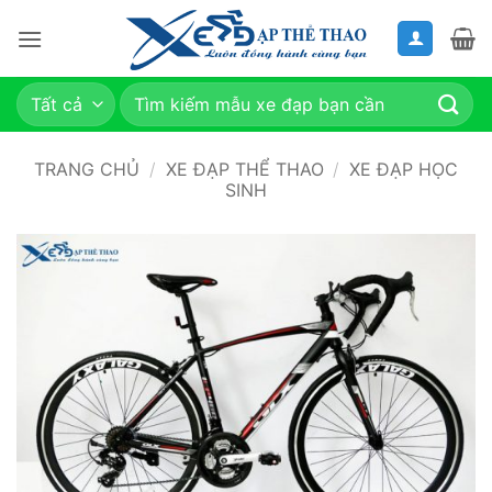
Bỏ
qua
nội
dung
Tìm
kiếm:
TRANG CHỦ
/
XE ĐẠP THỂ THAO
/
XE ĐẠP HỌC
SINH