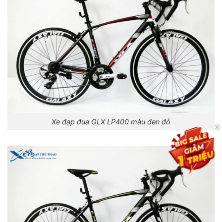
Xe đạp đua GLX LP400 màu đen đỏ