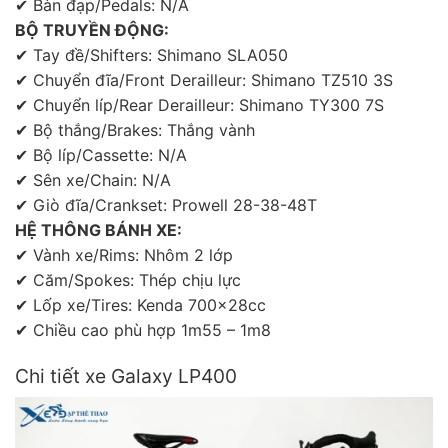
✔ Bàn đạp/Pedals: N/A
BỘ TRUYỀN ĐỘNG:
✔ Tay đề/Shifters: Shimano SLA050
✔ Chuyển đĩa/Front Derailleur: Shimano TZ510 3S
✔ Chuyển líp/Rear Derailleur: Shimano TY300 7S
✔ Bộ thắng/Brakes: Thắng vành
✔ Bộ líp/Cassette: N/A
✔ Sên xe/Chain: N/A
✔ Giò đĩa/Crankset: Prowell 28-38-48T
HỆ THÔNG BÁNH XE:
✔ Vành xe/Rims: Nhôm 2 lớp
✔ Căm/Spokes: Thép chịu lực
✔ Lốp xe/Tires: Kenda 700x28cc
✔ Chiều cao phù hợp 1m55 – 1m8
Chi tiết xe Galaxy LP400