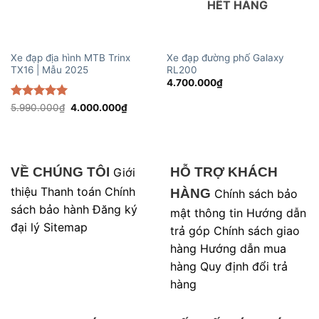
HẾT HÀNG
Xe đạp địa hình MTB Trinx
Xe đạp đường phố Galaxy
TX16 | Mẫu 2025
RL200
4.700.000
₫
Được xếp
Giá
Giá
5.990.000
₫
4.000.000
₫
gốc
hiện
hạng
5
5
là:
tại
sao
5.990.000₫.
là:
4.000.000₫.
VỀ CHÚNG TÔI
HỖ TRỢ KHÁCH
Giới
thiệu
Thanh toán
Chính
HÀNG
Chính sách bảo
sách bảo hành
Đăng ký
mật thông tin
Hướng dẫn
đại lý
Sitemap
trả góp
Chính sách giao
hàng
Hướng dẫn mua
hàng
Quy định đổi trả
hàng