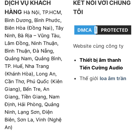
DỊCH VỤ KHÁCH
KẾT NỐI VỚI CHÚNG
HÀNG
TÔI
Hà Nội, TP.HCM,
Bình Dương, Bình Phước,
Biên Hòa (Đồng Nai), Tây
Ninh, Bà Rịa – Vũng Tàu,
Lâm Đồng, Ninh Thuận,
Website cùng công ty
Bình Thuận, Đà Nẵng,
Quảng Nam, Quảng Bình,
Thiết bị âm thanh
TP. Huế, Nha Trang
Tiến Cường Audio
(Khánh Hòa), Long An,
Thế giới
loa âm trần
Cần Thơ, Phú Quốc (Kiên
Giang), Bến Tre, An
Giang, Tiền Giang, Nam
Định, Hải Phòng, Quảng
Ninh, Lạng Sơn, Điện
Biên, Sơn La, Vinh (Nghệ
An)